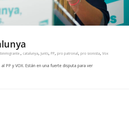
alunya
,
,
,
,
,
,
tiinmigrante.
catalunya
Junts
PP
pro patronal
pro sionista
Vox
al PP y VOX. Están en una fuerte disputa para ver