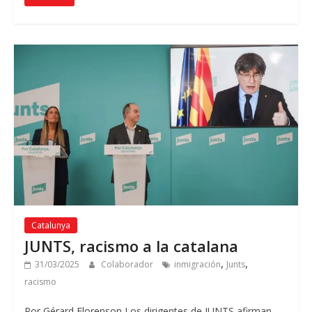
Catalunya
JUNTS, racismo a la catalana
,
,
31/03/2025
Colaborador
inmigración
Junts
racismo
Por Gérard Florenson Los dirigentes de JUNTS afirman