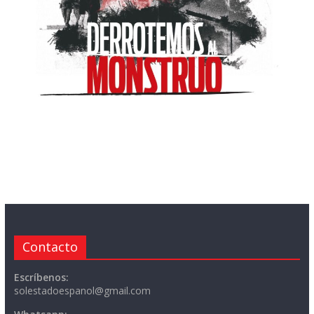
Contacto
Escríbenos:
solestadoespanol@gmail.com