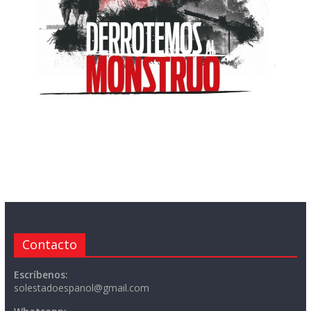
Contacto
Escríbenos:
solestadoespanol@gmail.com