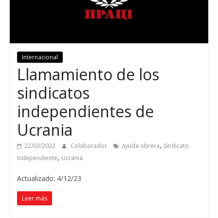
Internacional
Llamamiento de los
sindicatos
independientes de
Ucrania
,
22/03/2022
Colaborador
ayuda obrera
Sindicato
,
Independiente
Ucrania
Actualizado: 4/12/23
Leer más