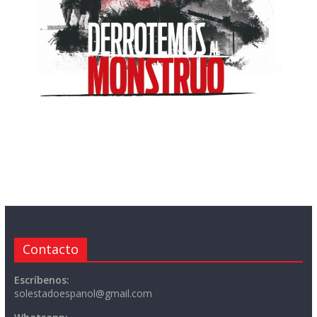
Contacto
Escríbenos:
solestadoespanol@gmail.com