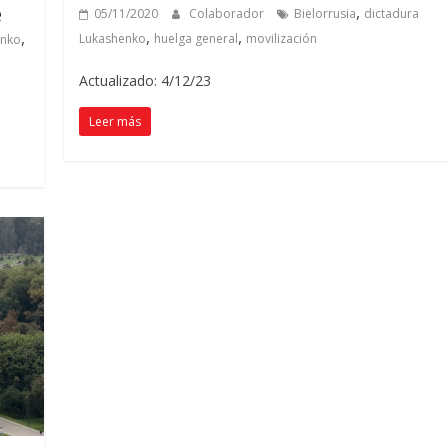
e
,
05/11/2020
Colaborador
Bielorrusia
dictadura
,
,
,
Lukashenko
huelga general
movilización
enko
Actualizado: 4/12/23
Leer más