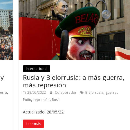
Internacional
 y
Rusia y Bielorrusia: a más guerra,
más represión
,
,
,
erra
28/05/2022
Colaborador
Bielorrusia
guerra
,
,
Putin
represión
Rusia
Actualizado: 28/05/22
Leer más