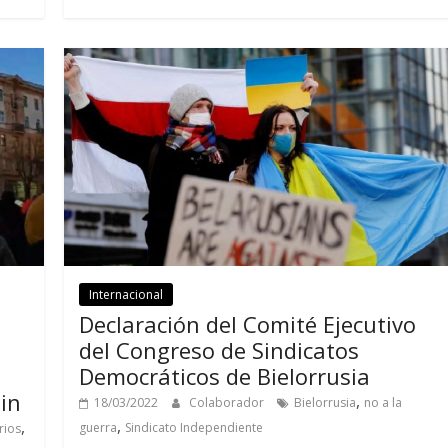
Internacional
Declaración del Comité Ejecutivo
del Congreso de Sindicatos
Democráticos de Bielorrusia
tin
,
18/03/2022
Colaborador
Bielorrusia
no a la
,
,
guerra
Sindicato Independiente
rios