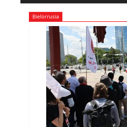
y
Libertad
Bielorrusia