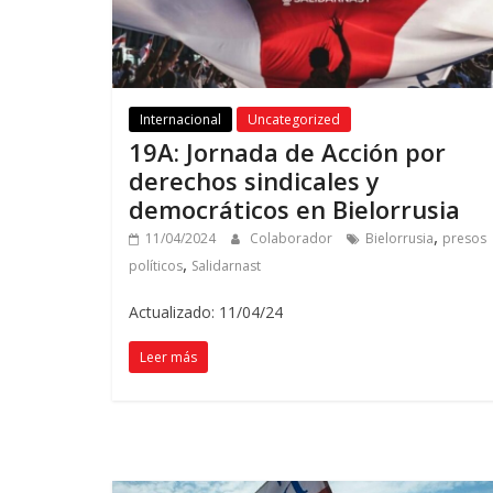
Internacional
Uncategorized
19A: Jornada de Acción por
derechos sindicales y
democráticos en Bielorrusia
,
11/04/2024
Colaborador
Bielorrusia
presos
,
políticos
Salidarnast
Actualizado: 11/04/24
Leer más