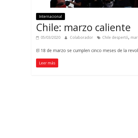
Internacional
Chile: marzo caliente
,
05/03/2020
Colaborador
Chile despertó
marz
El 18 de marzo se cumplen cinco meses de la revolu
Leer más