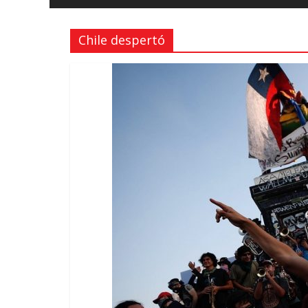
y
Libertad
Chile despertó