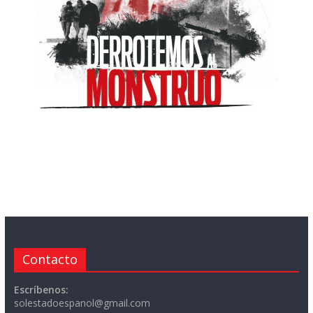
Contacto
Escríbenos:
solestadoespanol@gmail.com