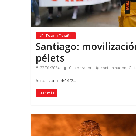
UE - Estado Español
Santiago: movilizació
pélets
,
22/01/2024
Colaborador
contaminación
Gali
Actualizado: 4/04/24
Leer más