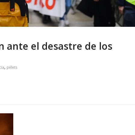
n ante el desastre de los
,
cia
pélets