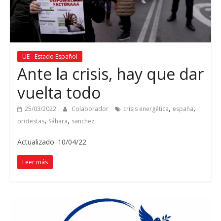
UE - Estado Español
Ante la crisis, hay que dar
vuelta todo
,
,
25/03/2022
Colaborador
crisis energética
españa
,
,
protestas
Sáhara
sanchez
Actualizado: 10/04/22
Leer más