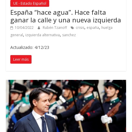
UE - Estado Español
España “hace agua”. Hace falta
ganar la calle y una nueva izquierda
,
,
10/04/2022
Rubén Tzanoff
crisis
españa
huelga
,
,
general
izquierda alternativa
sanchez
Actualizado: 4/12/23
Leer más