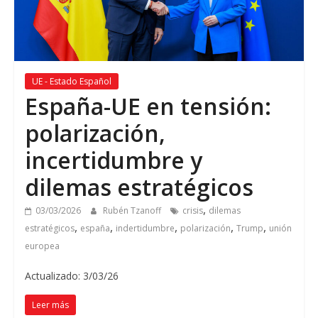
UE - Estado Español
España-UE en tensión:
polarización,
incertidumbre y
dilemas estratégicos
,
03/03/2026
Rubén Tzanoff
crisis
dilemas
,
,
,
,
,
estratégicos
españa
indertidumbre
polarización
Trump
unión
europea
Actualizado: 3/03/26
Leer más