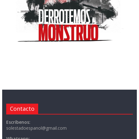
Contacto
Escríbenos:
solestadoespanol@gmail.com
Whatsapp: