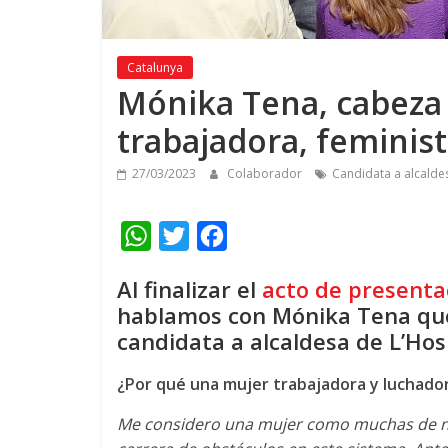
Catalunya
Mónika Tena, cabeza d
trabajadora, feminist
27/03/2023
Colaborador
Candidata a alcalde
W
T
F
h
w
a
Al finalizar el
acto de presenta
a
i
c
hablamos con Mónika Tena que
t
t
e
candidata a alcaldesa de L’Hos
s
t
b
¿Por qué una mujer trabajadora y luchadora
A
e
o
p
r
o
Me considero una mujer como muchas de nue
p
k