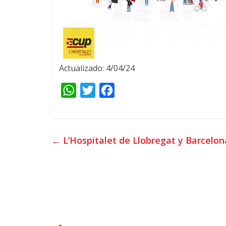
Actualizado: 4/04/24
W
T
F
h
w
a
a
i
c
t
t
e
←
L’Hospitalet de Llobregat y Barcelon
s
t
b
A
e
o
p
r
o
p
k