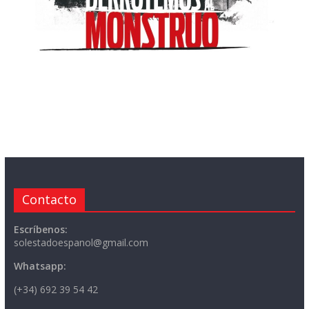
Contacto
Escríbenos:
solestadoespanol@gmail.com
Whatsapp:
(+34) 692 39 54 42