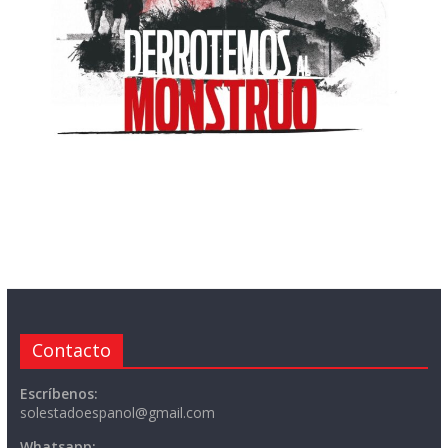
Contacto
Escríbenos:
solestadoespanol@gmail.com
Whatsapp: