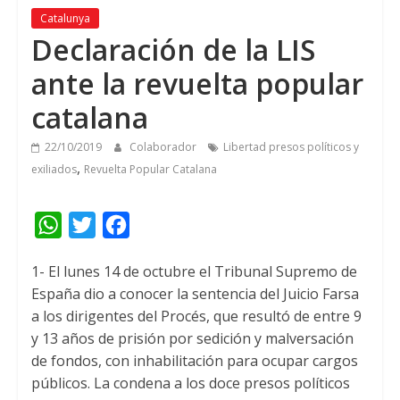
Catalunya
Declaración de la LIS
ante la revuelta popular
catalana
22/10/2019
Colaborador
Libertad presos políticos y
,
exiliados
Revuelta Popular Catalana
W
T
F
h
w
a
1- El lunes 14 de octubre el Tribunal Supremo de
a
i
c
España dio a conocer la sentencia del Juicio Farsa
t
t
e
a los dirigentes del Procés, que resultó de entre 9
s
t
b
y 13 años de prisión por sedición y malversación
A
e
o
de fondos, con inhabilitación para ocupar cargos
públicos. La condena a los doce presos políticos
p
r
o