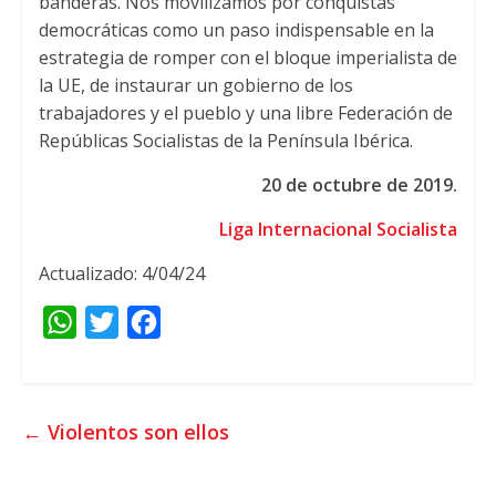
banderas. Nos movilizamos por conquistas
democráticas como un paso indispensable en la
estrategia de romper con el bloque imperialista de
la UE, de instaurar un gobierno de los
trabajadores y el pueblo y una libre Federación de
Repúblicas Socialistas de la Península Ibérica.
20 de octubre de 2019.
Liga Internacional Socialista
Actualizado: 4/04/24
W
T
F
h
w
a
a
i
c
t
t
e
←
Violentos son ellos
s
t
b
A
e
o