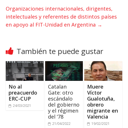
p
r
o
Organizaciones internacionales, dirigentes,
p
k
intelectuales y referentes de distintos países
en apoyo al FIT-Unidad en Argentina
→
También te puede gustar
No al
Catalan
Muere
preacuerdo
Gate: otro
Víctor
ERC-CUP
escándalo
Gualotuña,
del gobierno
obrero
24/03/2021
y el régimen
migrante en
del ‘78
Valencia
21/04/2022
19/02/2021