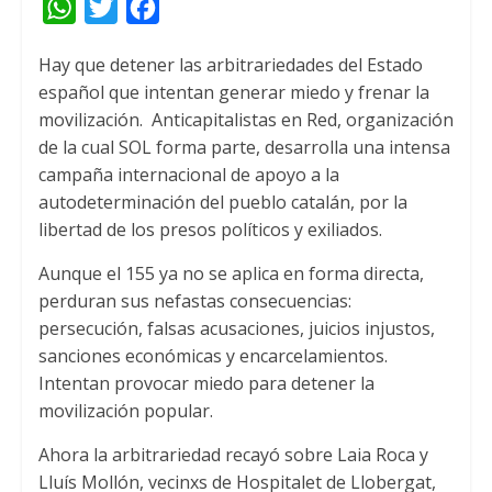
W
T
F
h
w
a
Hay que detener las arbitrariedades del Estado
a
i
c
español que intentan generar miedo y frenar la
t
t
e
movilización.
Anticapitalistas en Red, organización
s
t
b
de la cual SOL forma parte, desarrolla una intensa
A
e
o
campaña internacional de apoyo a la
autodeterminación del pueblo catalán, por la
p
r
o
libertad de los presos políticos y exiliados.
p
k
Aunque el 155 ya no se aplica en forma directa,
perduran sus nefastas consecuencias:
persecución, falsas acusaciones, juicios injustos,
sanciones económicas y encarcelamientos.
Intentan provocar miedo para detener la
movilización popular.
Ahora la arbitrariedad recayó sobre Laia Roca y
Lluís Mollón, vecinxs de Hospitalet de Llobergat,