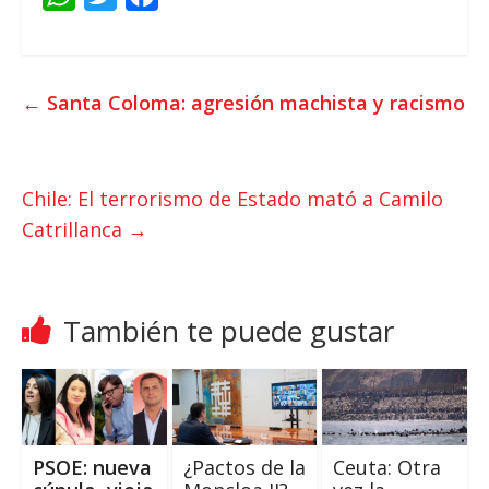
h
w
a
a
i
c
t
t
e
←
Santa Coloma: agresión machista y racismo
s
t
b
A
e
o
p
r
o
Chile: El terrorismo de Estado mató a Camilo
p
k
Catrillanca
→
También te puede gustar
PSOE: nueva
¿Pactos de la
Ceuta: Otra