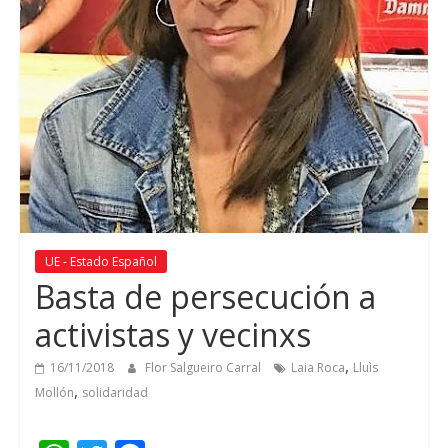
UE - Estado Español
Basta de persecución a
activistas y vecinxs
,
16/11/2018
Flor Salgueiro Carral
Laia Roca
Lluìs
,
Mollón
solidaridad