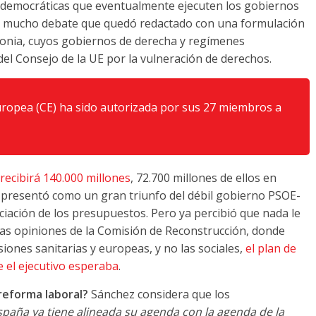
es democráticas que eventualmente ejecuten los gobiernos
de mucho debate que quedó redactado con una formulación
olonia, cuyos gobiernos de derecha y regímenes
del Consejo de la UE por la vulneración de derechos.
uropea (CE) ha sido autorizada por sus 27 miembros a
recibirá 140.000 millones
, 72.700 millones de ellos en
 presentó como un gran triunfo del débil gobierno PSOE-
ciación de los presupuestos. Pero ya percibió que nada le
n las opiniones de la Comisión de Reconstrucción, donde
iones sanitarias y europeas, y no las sociales,
el plan de
 el ejecutivo esperaba
.
reforma laboral?
Sánchez considera que los
spaña ya tiene alineada su agenda con la agenda de la