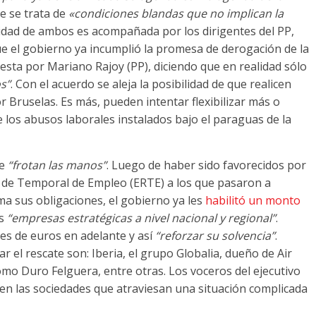
ue se trata de
«condiciones blandas que no implican la
idad de ambos es acompañada por los dirigentes del PP,
que el gobierno ya incumplió la promesa de derogación de la
esta por Mariano Rajoy (PP), diciendo que en realidad sólo
s”
. Con el acuerdo se aleja la posibilidad de que realicen
 Bruselas. Es más, pueden intentar flexibilizar más o
e los abusos laborales instalados bajo el paraguas de la
se
“frotan las manos”
. Luego de haber sido favorecidos por
n de Temporal de Empleo (ERTE) a los que pasaron a
a sus obligaciones, el gobierno ya les
habilitó un monto
as
“empresas estratégicas a nivel nacional y regional”
.
nes de euros en adelante y así
“reforzar su solvencia”
.
r el rescate son: Iberia, el grupo Globalia, dueño de Air
omo Duro Felguera, entre otras. Los voceros del ejecutivo
en las sociedades que atraviesan una situación complicada