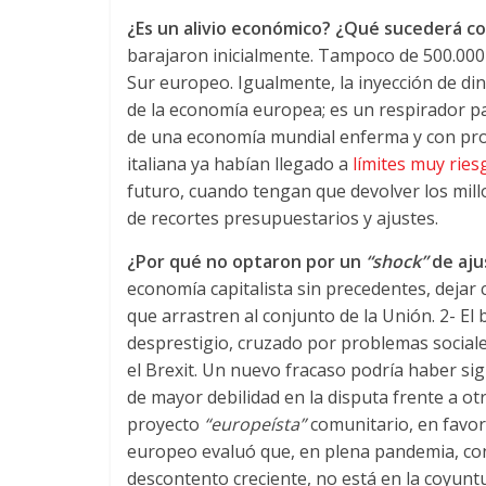
¿Es un alivio económico? ¿Qué sucederá co
barajaron inicialmente. Tampoco de 500.000 
Sur europeo. Igualmente, la inyección de di
de la economía europea; es un respirador pa
de una economía mundial enferma y con pro
italiana ya habían llegado a
límites muy rie
futuro, cuando tengan que devolver los mil
de recortes presupuestarios y ajustes.
¿Por qué no optaron por un
“shock”
de aju
economía capitalista sin precedentes, dejar c
que arrastren al conjunto de la Unión. 2- E
desprestigio, cruzado por problemas sociales
el Brexit. Un nuevo fracaso podría haber sig
de mayor debilidad en la disputa frente a ot
proyecto
“europeísta”
comunitario, en favo
europeo evaluó que, en plena pandemia, con 
descontento creciente, no está en la coyunt