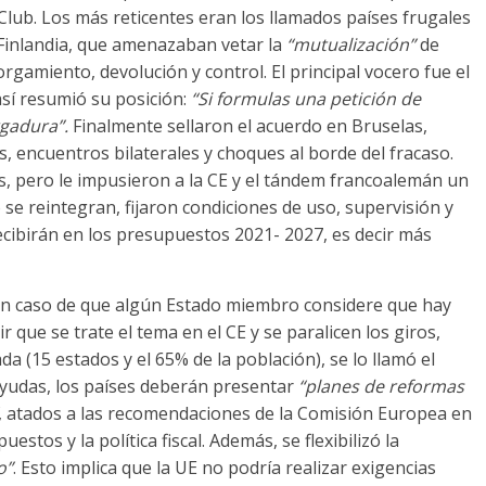
l Club. Los más reticentes eran los llamados países frugales
 Finlandia, que amenazaban vetar la
“mutualización”
de
rgamiento, devolución y control. El principal vocero fue el
sí resumió su posición:
“Si formulas una petición de
gadura”.
Finalmente sellaron el acuerdo en Bruselas,
, encuentros bilaterales y choques al borde del fracaso.
s, pero le impusieron a la CE y el tándem francoalemán un
 se reintegran, fijaron condiciones de uso, supervisión y
cibirán en los presupuestos 2021- 2027, es decir más
En caso de que algún Estado miembro considere que hay
 que se trate el tema en el CE y se paralicen los giros,
a (15 estados y el 65% de la población), se lo llamó el
 ayudas, los países deberán presentar
“planes de reformas
, atados a las recomendaciones de la Comisión Europea en
estos y la política fiscal. Además, se flexibilizó la
o”
. Esto implica que la UE no podría realizar exigencias