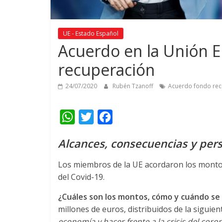
UE - Estado Español
Acuerdo en la Unión E
recuperación
24/07/2020
Rubén Tzanoff
Acuerdo fondo rec
W
T
F
h
w
a
Alcances, consecuencias y pers
a
i
c
t
t
e
Los miembros de la UE acordaron los monto
s
t
b
del Covid-19.
A
e
o
¿Cuáles son los montos, cómo y cuándo se
p
r
o
millones de euros, distribuidos de la siguien
p
k
economía y hacer frente a la crisis del coro