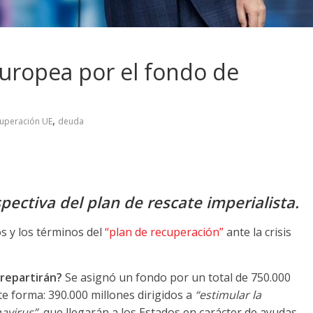
uropea por el fondo de
,
uperación UE
deuda
pectiva del plan de rescate imperialista.
s y los términos del
“plan de recuperación”
ante la crisis
 repartirán?
Se asignó un fondo por un total de 750.000
te forma: 390.000 millones dirigidos a
“estimular la
navirus”
, que llegarán a los Estados en carácter de ayudas