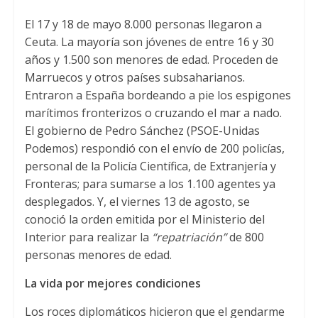
s
t
b
El 17 y 18 de mayo 8.000 personas llegaron a
A
e
o
Ceuta. La mayoría son jóvenes de entre 16 y 30
p
r
o
años y 1.500 son menores de edad. Proceden de
p
k
Marruecos y otros países subsaharianos.
Entraron a España bordeando a pie los espigones
marítimos fronterizos o cruzando el mar a nado.
El gobierno de Pedro Sánchez (PSOE-Unidas
Podemos) respondió con el envío de 200 policías,
personal de la Policía Científica, de Extranjería y
Fronteras; para sumarse a los 1.100 agentes ya
desplegados. Y, el viernes 13 de agosto, se
conoció la orden emitida por el Ministerio del
Interior para realizar la
“repatriación”
de 800
personas menores de edad.
La vida por mejores condiciones
Los roces diplomáticos hicieron que el gendarme