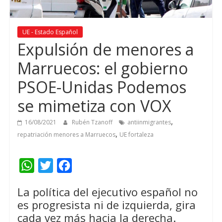
UE - Estado Español
Expulsión de menores a
Marruecos: el gobierno
PSOE-Unidas Podemos
se mimetiza con VOX
,
16/08/2021
Rubén Tzanoff
antiinmigrantes
,
repatriación menores a Marruecos
UE fortaleza
W
T
F
h
w
a
La política del ejecutivo español no
a
i
c
es progresista ni de izquierda, gira
t
t
e
cada vez más hacia la derecha.