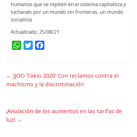
humanos que se repiten en el sistema capitalista y
luchando por un mundo sin fronteras, un mundo
socialista.
Actualizado: 25/08/21
W
T
F
h
w
a
a
i
c
t
t
e
←
JJOO Tokio 2020: Con reclamos contra el
s
t
b
machismo y la discriminación
A
e
o
p
r
o
p
k
¡Anulación de los aumentos en las tarifas de
luz!
→