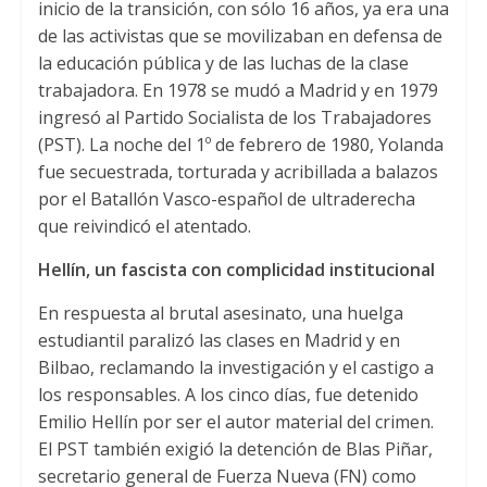
inicio de la transición, con sólo 16 años, ya era una
t
t
e
de las activistas que se movilizaban en defensa de
s
t
b
la educación pública y de las luchas de la clase
A
e
o
trabajadora. En 1978 se mudó a Madrid y en 1979
ingresó al Partido Socialista de los Trabajadores
p
r
o
(PST). La noche del 1º de febrero de 1980, Yolanda
p
k
fue secuestrada, torturada y acribillada a balazos
por el Batallón Vasco-español de ultraderecha
que reivindicó el atentado.
Hellín, un fascista con complicidad institucional
En respuesta al brutal asesinato, una huelga
estudiantil paralizó las clases en Madrid y en
Bilbao, reclamando la investigación y el castigo a
los responsables. A los cinco días, fue detenido
Emilio Hellín por ser el autor material del crimen.
El PST también exigió la detención de Blas Piñar,
secretario general de Fuerza Nueva (FN) como