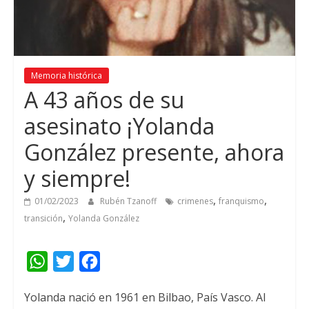
Memoria histórica
A 43 años de su
asesinato ¡Yolanda
González presente, ahora
y siempre!
,
,
01/02/2023
Rubén Tzanoff
crimenes
franquismo
,
transición
Yolanda González
W
T
F
h
w
a
Yolanda nació en 1961 en Bilbao, País Vasco. Al
a
i
c