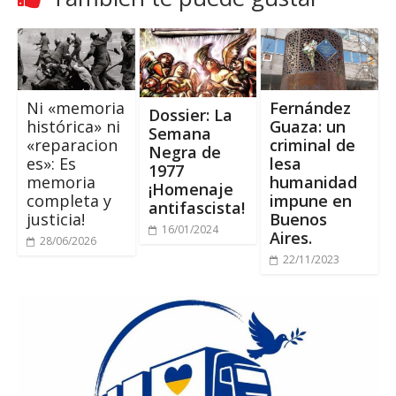
Ni «memoria
Fernández
Dossier: La
histórica» ni
Guaza: un
Semana
«reparacion
criminal de
Negra de
es»: Es
lesa
1977
memoria
humanidad
¡Homenaje
completa y
impune en
antifascista!
justicia!
Buenos
16/01/2024
Aires.
28/06/2026
22/11/2023