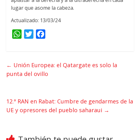
lugar que asome la cabeza.
Actualizado: 13/03/24
W
T
F
h
w
a
a
i
c
t
t
e
←
Unión Europea: el Qatargate es solo la
s
t
b
punta del ovillo
A
e
o
p
r
o
p
k
12.ª RAN en Rabat: Cumbre de gendarmes de la
UE y opresores del pueblo saharaui
→
También te puede gustar