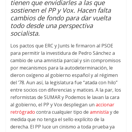
tienen que envidiarles a las que
p
r
o
sostienen el PP y Vox. Hacen falta
p
k
cambios de fondo para dar vuelta
todo desde una perspectiva
socialista.
Los pactos que ERC y Junts le firmaron al PSOE
para permitir la investidura de Pedro Sánchez a
cambio de una amnistía parcial y sin compromisos
por mecanismos para la autodeterminación, le
dieron oxígeno al gobierno español y al régimen
del ’78. Aun así, la legislatura fue “atada con hilo”
entre socios con diferencias y matices. A la par, los
reformistas de SUMAR y Podemos le lavan la cara
al gobierno, el PP y Vox despliegan un
accionar
retrógrado
contra cualquier tipo de
amnistía
y de
medida que no tenga el sello explícito de la
derecha. El PP luce un cinismo a toda prueba ya