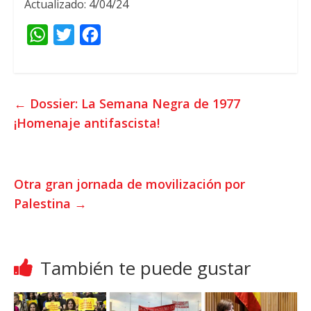
Actualizado: 4/04/24
W
T
F
h
w
a
a
i
c
t
t
e
←
Dossier: La Semana Negra de 1977
s
t
b
¡Homenaje antifascista!
A
e
o
p
r
o
p
k
Otra gran jornada de movilización por
Palestina
→
También te puede gustar