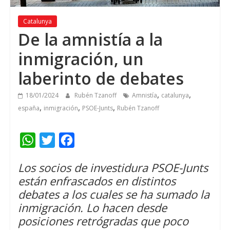
Catalunya
De la amnistía a la
inmigración, un
laberinto de debates
,
,
18/01/2024
Rubén Tzanoff
Amnistía
catalunya
,
,
,
españa
inmigración
PSOE-Junts
Rubén Tzanoff
W
T
F
h
w
a
Los socios de investidura PSOE-Junts
a
i
c
están enfrascados en distintos
t
t
e
debates a los cuales se ha sumado la
s
t
b
inmigración. Lo hacen desde
A
e
o
posiciones retrógradas que poco