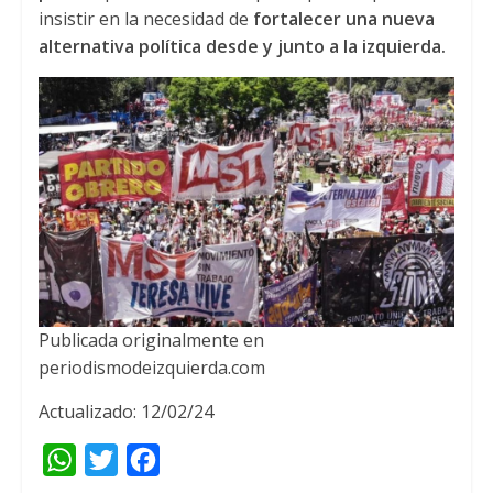
insistir en la necesidad de
fortalecer una nueva
alternativa política desde y junto a la izquierda.
Publicada originalmente en
periodismodeizquierda.com
Actualizado: 12/02/24
W
T
F
h
w
a