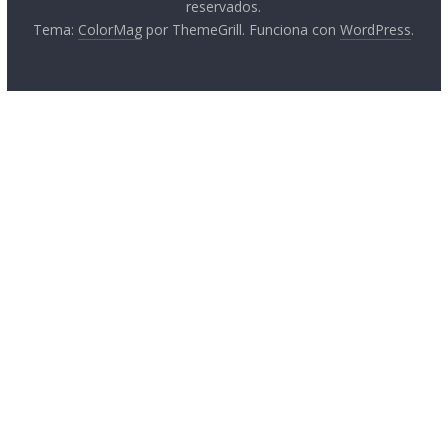
reservados.
Tema:
ColorMag
por ThemeGrill. Funciona con
WordPress
.