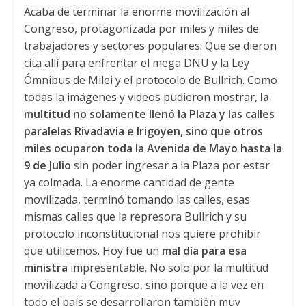
Acaba de terminar la enorme movilización al
a
i
c
Congreso, protagonizada por miles y miles de
t
t
e
trabajadores y sectores populares. Que se dieron
s
t
b
cita allí para enfrentar el mega DNU y la Ley
A
e
o
Ómnibus de Milei y el protocolo de Bullrich. Como
todas la imágenes y videos pudieron mostrar,
la
p
r
o
multitud no solamente llenó la Plaza y las calles
p
k
paralelas Rivadavia e Irigoyen, sino que otros
miles ocuparon toda la Avenida de Mayo hasta la
9 de Julio
sin poder ingresar a la Plaza por estar
ya colmada. La enorme cantidad de gente
movilizada, terminó tomando las calles, esas
mismas calles que la represora Bullrich y su
protocolo inconstitucional nos quiere prohibir
que utilicemos. Hoy fue un
mal día para esa
ministra
impresentable. No solo por la multitud
movilizada a Congreso, sino porque a la vez en
todo el país se desarrollaron también muy