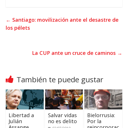
a
i
c
t
t
e
←
Santiago: movilización ante el desastre de
s
t
b
los pélets
A
e
o
p
r
o
p
k
La CUP ante un cruce de caminos
→
También te puede gustar
Libertad a
Salvar vidas
Bielorrusia:
Julián
no es delito
Por la
Assange,
reincorporac