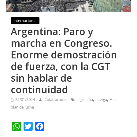
Internacional
Argentina: Paro y
marcha en Congreso.
Enorme demostración
de fuerza, con la CGT
sin hablar de
continuidad
,
,
,
25/01/2024
Colaborador
argentina
huelga
Milei
plan de lucha
W
T
F
h
w
a