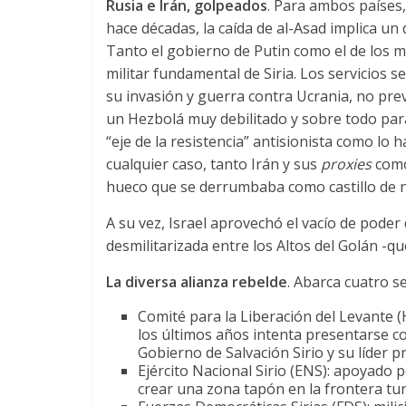
Rusia e Irán, golpeados
. Para ambos países
hace décadas, la caída de al-Asad implica un
Tanto el gobierno de Putin como el de los mu
militar fundamental de Siria. Los servicios
su invasión y guerra contra Ucrania, no prev
un Hezbolá muy debilitado y sobre todo para 
“eje de la resistencia” antisionista como lo 
cualquier caso, tanto Irán y sus
proxies
como
hueco que se derrumbaba como castillo de n
A su vez, Israel aprovechó el vacío de poder
desmilitarizada entre los Altos del Golán -q
La diversa alianza rebelde
. Abarca cuatro s
Comité para la Liberación del Levante (
los últimos años intenta presentarse co
Gobierno de Salvación Sirio y su líder pri
Ejército Nacional Sirio (ENS): apoyado 
crear una zona tapón en la frontera tur