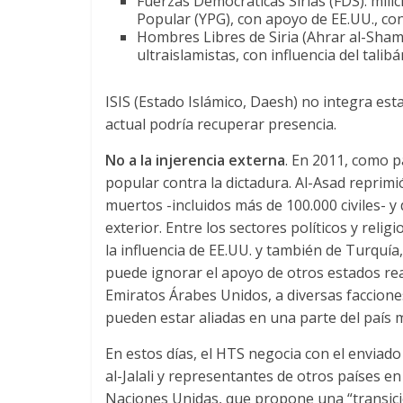
Fuerzas Democráticas Sirias (FDS): mili
Popular (YPG), con apoyo de EE.UU., con
Hombres Libres de Siria (Ahrar al-Sham)
ultraislamistas, con influencia del talib
ISIS (Estado Islámico, Daesh) no integra esta 
actual podría recuperar presencia.
No a la injerencia externa
. En 2011, como p
popular contra la dictadura. Al-Asad reprim
muertos -incluidos más de 100.000 civiles- y
exterior. Entre los sectores políticos y reli
la influencia de EE.UU. y también de Turquí
puede ignorar el apoyo de otros estados rea
Emiratos Árabes Unidos, a diversas facciones.
pueden estar aliadas en una parte del país m
En estos días, el HTS negocia con el enviado
al-Jalali y representantes de otros países e
Naciones Unidas, que propone una “transició