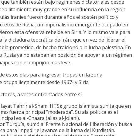
, que también están bajo regímenes dictatoriales desde
 debilitamiento muy grande en su influencia en la región.
lás iraníes fueron durante años el sostén político y
 secretos de Rusia, un imperialismo emergente ocupado en
ieron esta ofensiva rebelde en Siria. Y lo mismo vale para
la dictadura teocrática de Irán, que en vez de liderar el
había prometido, de hecho traicionó a la lucha palestina. En
 Rusia ya no estaban en posición de apoyar a un régimen
aipes con el empujón más leve.
 de estos días para ingresar tropas en la zona
ue ocupa ilegalmente desde 1967- y Siria.
ectores, a veces enfrentados entre sí:
Hayat Tahrir al-Sham, HTS): grupo islamista sunita que en
mo fuerza principal “moderada”. Su ala política es el
ncipal es al-Chaara (alias al-Jolani).
por Turquía, sumó al Frente Nacional de Liberación y busca
ca para impedir el avance de la lucha del Kurdistán.