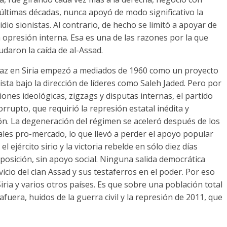
 últimas décadas, nunca apoyó de modo significativo la
idio sionistas. Al contrario, de hecho se limitó a apoyar de
la opresión interna. Esa es una de las razones por la que
daron la caída de al-Assad.
aaz en Siria empezó a mediados de 1960 como un proyecto
sta bajo la dirección de líderes como Saleh Jaded. Pero por
siones ideológicas, zigzags y disputas internas, el partido
rrupto, que requirió la represión estatal inédita y
ón. La degeneración del régimen se aceleró después de los
ales pro-mercado, lo que llevó a perder el apoyo popular
 ejército sirio y la victoria rebelde en sólo diez días
osición, sin apoyo social. Ninguna salida democrática
vicio del clan Assad y sus testaferros en el poder. Por eso
 Siria y varios otros países. Es que sobre una población total
fuera, huidos de la guerra civil y la represión de 2011, que