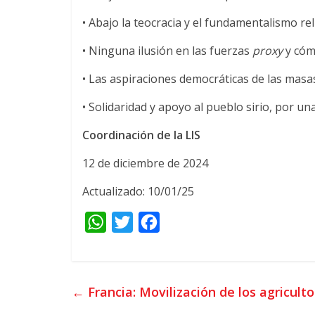
• Abajo la teocracia y el fundamentalismo re
• Ninguna ilusión en las fuerzas
proxy
y cóm
• Las aspiraciones democráticas de las masa
• Solidaridad y apoyo al pueblo sirio, por una
Coordinación de la LIS
12 de diciembre de 2024
Actualizado: 10/01/25
W
T
F
h
w
a
a
i
c
t
t
e
←
Francia: Movilización de los agricult
s
t
b