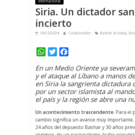
Internacional
Siria. Un dictador s
incierto
,
19/12/2024
Colaborador
Bashar al-Asad
Siri
W
T
F
h
w
a
En un Medio Oriente ya severame
a
i
c
y el ataque al Líbano a manos del
t
t
e
en Siria la sangrienta dictadura
s
t
b
por un sector islamista al mand
A
e
o
el país y la región se abre una n
p
r
o
Un acontecimiento trascendente
. Para el
p
k
cambio significa un avance muy importante. 
24 años del depuesto Bashar y 30 años previo
régimen, de un nacionalismo árabe populista