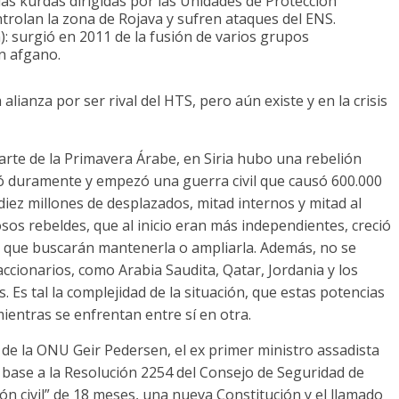
cias kurdas dirigidas por las Unidades de Protección
trolan la zona de Rojava y sufren ataques del ENS.
: surgió en 2011 de la fusión de varios grupos
án afgano.
alianza por ser rival del HTS, pero aún existe y en la crisis
arte de la Primavera Árabe, en Siria hubo una rebelión
ió duramente y empezó una guerra civil que causó 600.000
 diez millones de desplazados, mitad internos y mitad al
giosos rebeldes, que al inicio eran más independientes, creció
a, que buscarán mantenerla o ampliarla. Además, no se
ccionarios, como Arabia Saudita, Qatar, Jordania y los
 Es tal la complejidad de la situación, que estas potencias
ientras se enfrentan entre sí en otra.
 de la ONU Geir Pedersen, el ex primer ministro assadista
n base a la Resolución 2254 del Consejo de Seguridad de
n civil” de 18 meses, una nueva Constitución y el llamado