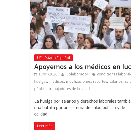
UE - Estado Español
Apoyemos a los médicos en lu
13/01/2026
Colaborador
condiciones laboral
,
,
,
,
,
huelgas
médicos
movilizaciones
recortes
salarios
sal
,
pública
trabajadores de la salud
La huelga por salarios y derechos laborales tambié
una batalla por un sistema de salud público y de
calidad.
Leer más