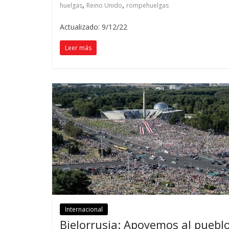
,
,
huelgas
Reino Unido
rompehuelgas
Actualizado: 9/12/22
Leer más
Internacional
Bielorrusia: Apoyemos al puebl