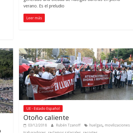
verano. Es el preludio
Leer más
UE - Estado Español
Otoño caliente
,
03/12/2018
Rubén Tzanoff
huelgas
movilizaciones
o
,
,
trabajadores
reclamos salariales
recortes