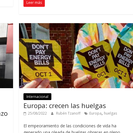
Leer más
Internacional
Europa: crecen las huelgas
azo
,
25/08/2022
Rubén Tzanoff
Europa
huelgas
El empeoramiento de las condiciones de vida ha
generado una oleada de huelgas obreras en pleno