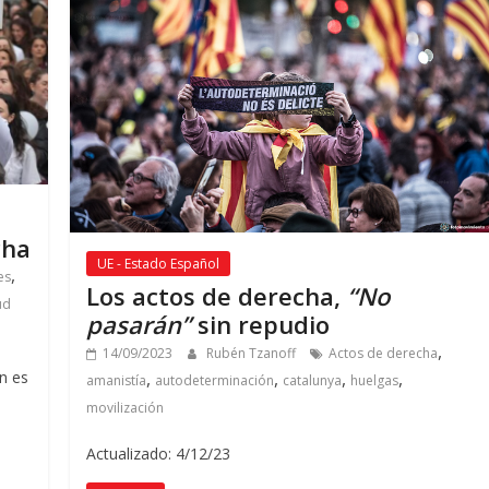
cha
UE - Estado Español
,
es
Los actos de derecha,
“No
ud
pasarán”
sin repudio
,
14/09/2023
Rubén Tzanoff
Actos de derecha
,
,
,
,
n es
amanistía
autodeterminación
catalunya
huelgas
movilización
Actualizado: 4/12/23