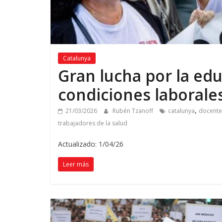
Catalunya
Gran lucha por la edu
condiciones laborale
,
21/03/2026
Rubén Tzanoff
catalunya
docente
trabajadores de la salud
Actualizado: 1/04/26
Leer más