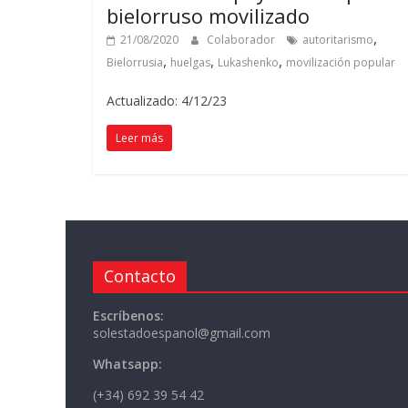
bielorruso movilizado
,
21/08/2020
Colaborador
autoritarismo
,
,
,
Bielorrusia
huelgas
Lukashenko
movilización popular
Actualizado: 4/12/23
Leer más
Contacto
Escríbenos:
solestadoespanol@gmail.com
Whatsapp:
(+34) 692 39 54 42