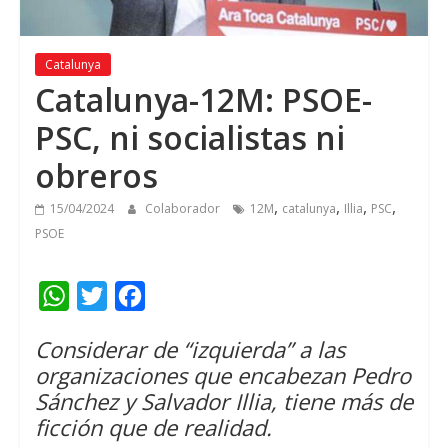
Catalunya
Catalunya-12M: PSOE-
PSC, ni socialistas ni
obreros
,
,
,
,
15/04/2024
Colaborador
12M
catalunya
Illia
PSC
PSOE
W
T
F
h
w
a
Considerar de “izquierda” a las
a
i
c
organizaciones que encabezan Pedro
t
t
e
Sánchez y Salvador Illia, tiene más de
s
t
b
ficción que de realidad.
A
e
o