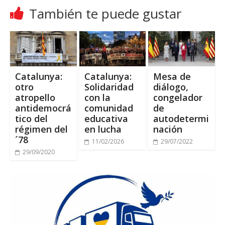
También te puede gustar
Catalunya:
Catalunya:
Mesa de
otro
Solidaridad
diálogo,
atropello
con la
congelador
antidemocrá
comunidad
de
tico del
educativa
autodetermi
régimen del
en lucha
nación
´78
11/02/2026
29/07/2022
29/09/2020