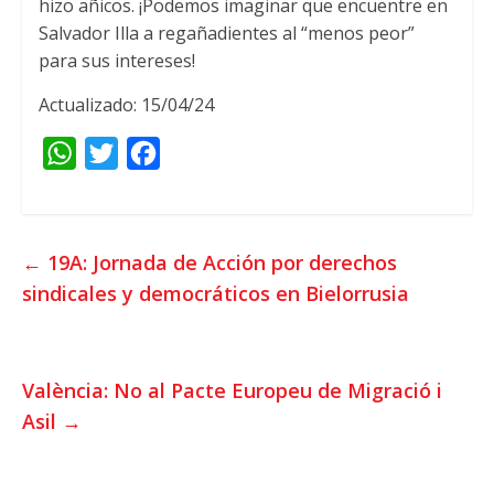
hizo añicos. ¡Podemos imaginar que encuentre en
Salvador Illa a regañadientes al “menos peor”
para sus intereses!
Actualizado: 15/04/24
W
T
F
h
w
a
a
i
c
t
t
e
←
19A: Jornada de Acción por derechos
s
t
b
sindicales y democráticos en Bielorrusia
A
e
o
p
r
o
p
k
València: No al Pacte Europeu de Migració i
Asil
→