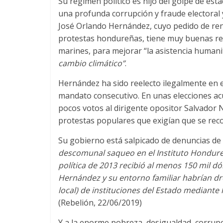
Su régimen político es hijo del golpe de est
una profunda corrupción y fraude electoral y
José Orlando Hernández, cuyo pedido de ren
protestas hondureñas, tiene muy buenas rel
marines, para mejorar “la asistencia human
cambio climático”
.
Hernández ha sido reelecto ilegalmente en 
mandato consecutivo. En unas elecciones ac
pocos votos al dirigente opositor Salvador N
protestas populares que exigían que se recon
Su gobierno está salpicado de denuncias de
descomunal saqueo en el Instituto Hondure
política de 2013 recibió al menos 150 mil d
Hernández y su entorno familiar habrían d
local) de instituciones del Estado mediante
(Rebelión, 22/06/2019)
Y a la enorme pobreza, desigualdad, corrupc