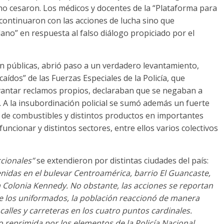
 no cesaron. Los médicos y docentes de la “Plataforma para
 continuaron con las acciones de lucha sino que
ano” en respuesta al falso diálogo propiciado por el
ón públicas, abrió paso a un verdadero levantamiento,
aídos” de las Fuerzas Especiales de la Policía, que
evantar reclamos propios, declaraban que se negaban a
n. A la insubordinación policial se sumó además un fuerte
 de combustibles y distintos productos en importantes
funcionar y distintos sectores, entre ellos varios colectivos
ccionales”
se extendieron por distintas ciudades del país:
nidas en el bulevar Centroamérica, barrio El Guancaste,
a Colonia Kennedy. No obstante, las acciones se reportan
ntre los uniformados, la población reaccionó de manera
lles y carreteras en los cuatro puntos cardinales.
reprimida por los elementos de la Policía Nacional