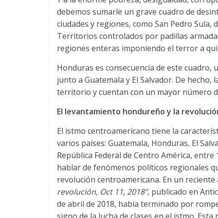
debemos sumarle un grave cuadro de desint
ciudades y regiones, como San Pedro Sula, do
Territorios controlados por padillas armadas
regiones enteras imponiendo el terror a qu
Honduras es consecuencia de este cuadro, 
junto a Guatemala y El Salvador. De hecho, 
territorio y cuentan con un mayor número d
El levantamiento hondureño y la revoluci
El istmo centroamericano tiene la característ
varios países: Guatemala, Honduras, El Salv
República Federal de Centro América, entre
hablar de fenómenos políticos regionales q
revolución centroamericana. En un reciente 
revolución, Oct 11, 2018”
, publicado en Anti
de abril de 2018, había terminado por romper
signo de la lucha de clases en el istmo. Est