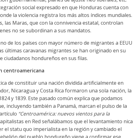
egración social expresado en que Honduras cuenta con
nde la violencia registra los más altos índices mundiales.
, las Maras, que con la connivencia estatal, controlan
ienes no se subordinan a sus mandatos.
uno de los países con mayor número de migrantes a EEUU
las últimas caravanas migrantes se han originado en su
e ciudadanos hondureños en sus filas.
ón centroamericana
ica de constituir una nación dividida artificialmente en
ador, Nicaragua y Costa Rica formaron una sola nación, la
 1824 y 1839. Este pasado común explica que podamos
ue, incluyendo también a Panamá, marcan el pulso de la
artículo
“Centroamérica: nuevos vientos para la
capitalistas en Red señalábamos que el levantamiento nica
 el statu quo imperialista en la región y cambiado el
a rebelión del pueblo hondureño viene a confirmar ese