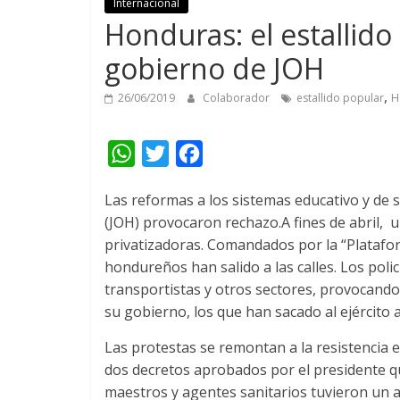
Internacional
Honduras: el estallido
gobierno de JOH
,
26/06/2019
Colaborador
estallido popular
H
W
T
F
h
w
a
Las reformas a los sistemas educativo y de
a
i
c
(JOH) provocaron rechazo.
A fines de abril,
t
t
e
privatizadoras. Comandados por la “Platafor
s
t
b
hondureños han salido a las calles. Los poli
A
e
o
transportistas y otros sectores, provocand
su gobierno, los que han sacado al ejército a
p
r
o
p
k
Las protestas se remontan a la resistencia
dos decretos aprobados por el presidente qu
maestros y agentes sanitarios tuvieron un a