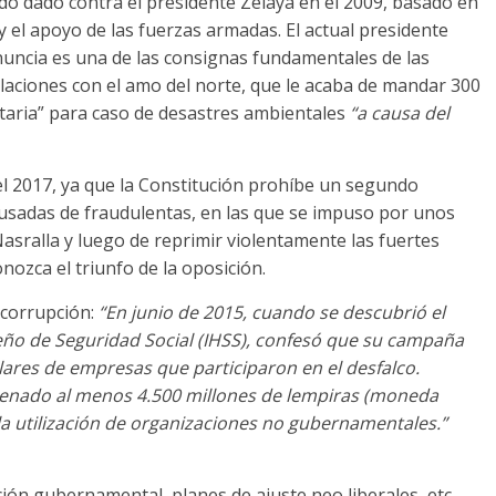
ado dado contra el presidente Zelaya en el 2009, basado en
 el apoyo de las fuerzas armadas. El actual presidente
uncia es una de las consignas fundamentales de las
aciones con el amo del norte, que le acaba de mandar 300
itaria” para caso de desastres ambientales
“a causa del
el 2017, ya que la Constitución prohíbe un segundo
usadas de fraudulentas, en las que se impuso por unos
asralla y luego de reprimir violentamente las fuertes
ozca el triunfo de la oposición.
 corrupción:
“En junio de 2015, cuando se descubrió el
ño de Seguridad Social (IHSS), confesó que su campaña
ólares de empresas que participaron en el desfalco.
renado al menos 4.500 millones de lempiras (moneda
 la utilización de organizaciones no gubernamentales.”
ión gubernamental, planes de ajuste neo liberales, etc.