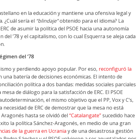
astellano en la educación y mantiene una ofensiva legal y
a. ¿Cuál sería el
“blindaje”
obtenido para el idioma? La
 ERC de asumir la política del PSOE hacia una autonomía
 del ’78 y el capitalismo, con lo cual Esquerra se aleja cada
n.
égimen del ‘78
abismo y perdiendo apoyo popular. Por eso,
reconfiguró la
n una batería de decisiones económicas. El intento de
nciliación política a dos bandas: medidas sociales parciales
a mesa de diálogo para la satisfacción de ERC. El PSOE
 autodeterminación, el mismo objetivo que el PP, Vox y C’s,
la necesidad de ERC de demostrar que la mesa no está
 Aragonés hasta se olvidó del
“Catalangate”
sucedido hace
xito la política Sánchez-Aragonés, en medio de una gran
cias de la guerra en Ucrania
y de una desastrosa gestión
ue Pedro Sánchez y el PSOE volvieron a ser apuntalados por