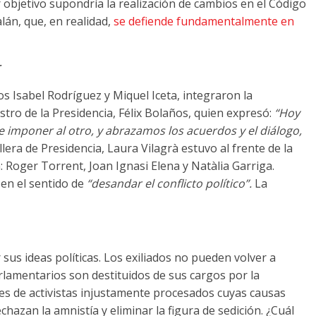
r objetivo supondría la realización de cambios en el Código
alán, que, en realidad,
se defiende fundamentalmente en
r
os Isabel Rodríguez y Miquel Iceta, integraron la
tro de la Presidencia, Félix Bolaños, quien expresó:
“Hoy
imponer al otro, y abrazamos los acuerdos y el diálogo,
lera de Presidencia, Laura Vilagrà estuvo al frente de la
 Roger Torrent, Joan Ignasi Elena y Natàlia Garriga.
en el sentido de
“desandar el conflicto político”.
La
sus ideas políticas. Los exiliados no pueden volver a
lamentarios son destituidos de sus cargos por la
iles de activistas injustamente procesados cuyas causas
chazan la amnistía y eliminar la figura de sedición. ¿Cuál