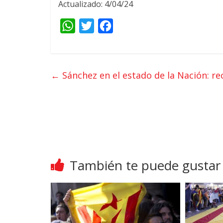
Actualizado: 4/04/24
W
T
F
h
w
a
a
i
c
t
t
e
←
Sánchez en el estado de la Nación: re
s
t
b
A
e
o
p
r
o
p
k
También te puede gustar