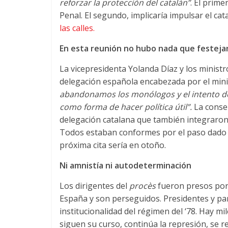
reforzar la protección del catalán”
. El prime
Penal. El segundo, implicaría impulsar el cat
las calles.
En esta reunión no hubo nada que festeja
La vicepresidenta Yolanda Díaz y los ministr
delegación española encabezada por el minis
abandonamos los monólogos y el intento de 
como forma de hacer política útil”.
La consel
delegación catalana que también integraron:
Todos estaban conformes por el paso dado 
próxima cita sería en otoño.
Ni amnistía ni autodeterminación
Los dirigentes del
procès
fueron presos por 
España y son perseguidos. Presidentes y par
institucionalidad del régimen del ‘78. Hay m
siguen su curso, continúa la represión, se re