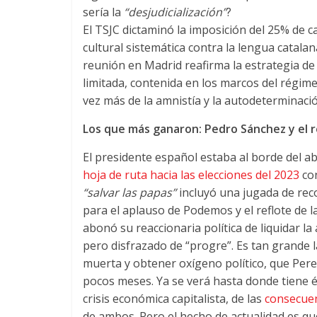
sería la
“desjudicialización”
?
El TSJC dictaminó la imposición del 25% de c
cultural sistemática contra la lengua catalan
reunión en Madrid reafirma la estrategia de
limitada, contenida en los marcos del régimen
vez más de la amnistía y la autodeterminació
Los que más ganaron: Pedro Sánchez y el r
El presidente español estaba al borde del 
hoja de ruta hacia las elecciones del 2023
co
“salvar las papas”
incluyó una jugada de reco
para el aplauso de Podemos y el reflote de l
abonó su reaccionaria política de liquidar la
pero disfrazado de “progre”. Es tan grande 
muerta y obtener oxígeno político, que Pere
pocos meses. Ya se verá hasta donde tiene é
crisis económica capitalista, de las
consecuen
de ambos. Pero el hecho de actualidad es q