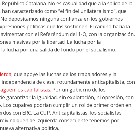
 República Catalana. No es casualidad que a la salida de la
 han caracterizado como “el fin del unilateralismo”, que
 No depositamos ninguna confianza en los gobiernos
expresiones políticas que los sostienen. El camino hacia la
avimentar con el Referéndum del 1-O, con la organización,
iones masivas por la libertad. La lucha por la
a lucha por una salida de fondo por el socialismo.
ierda
, que apoye las luchas de los trabajadores y la
independencia de clase, rotundamente anticapitalista, con
paguen los capitalistas
. Por un gobierno de los
e garantizar la igualdad, sin explotación, ni opresión, con
o. Los cupaires podrían cumplir un rol de primer orden en
rdos con ERC. La CUP, Anticapitalistas, los socialistas
e reivindiquen de izquierda consecuente tenemos por
ueva alternativa política.